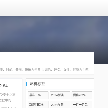
以健康、时尚、美丽、快乐为元素,以绿色、环保、女性、健康为主题.
随机标签
.84
受安全之旅
最准一码一肖100%精准
(7)
2024新澳开奖记录
(7)
揭秘2024一肖一码100准
(
过程中的收
新澳门精准四肖期期中特公开
2024年新澳门今晚开什么
(6)
(6)
一肖一码免费
(6)
...