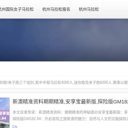
杭州国际女子马拉松
杭州马拉松报名
杭州马拉松
跑/亲子跑三个组别,其中半程马拉松4000人,迷你跑及亲子跑6000人,赛事
新澳精准资料期期精准,安享宝最新版,探险版GM182
本文目录导读：新澳精准资料：期期精准的神秘面纱安享宝最新版：享
探险版GM182.84：开启冒险之旅新澳的魅力：自然与人文的交融探险
获：成长与进步探索新澳之旅：精准资料与安享宝的魅力在这个充满神秘和