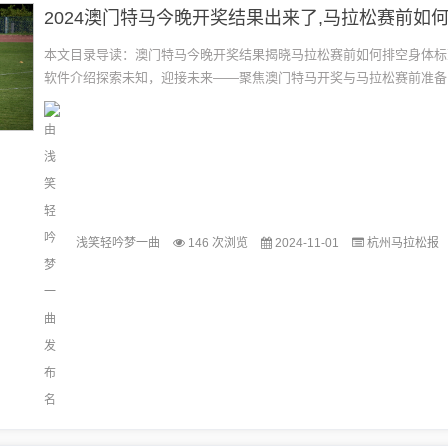
本文目录导读：澳门特马今晚开奖结果揭晓马拉松赛前如何排空身体标准
软件介绍探索未知，迎接未来——聚焦澳门特马开奖与马拉松赛前准备
发展，人们对于体育赛事的热情与日俱增，今晚，澳门特马赛事开奖结果
浅笑轻吟梦一曲
146 次浏览
2024-11-01
杭州马拉松报
名