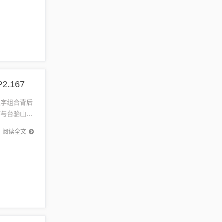
.167
数字组合背后
7与台骀山事
阅读全文