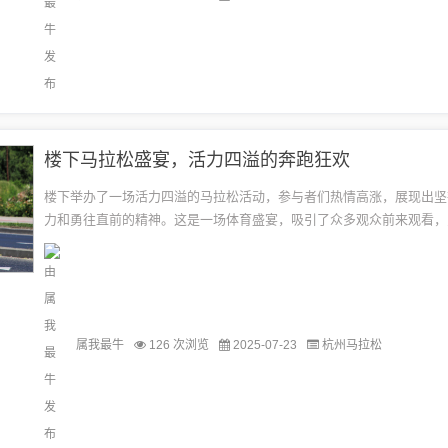
楼下马拉松盛宴，活力四溢的奔跑狂欢
楼下举办了一场活力四溢的马拉松活动，参与者们热情高涨，展现出坚
力和勇往直前的精神。这是一场体育盛宴，吸引了众多观众前来观看，
了活力和动力。活力四溢参赛选手们齐聚一堂，他们的热情就像初升的
炽...
属我最牛
126 次浏览
2025-07-23
杭州马拉松