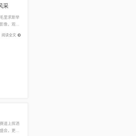
风采
毛里求斯举
影像，观众
耐力的盛
阅读全文
赛道上挥洒
盛会，更是