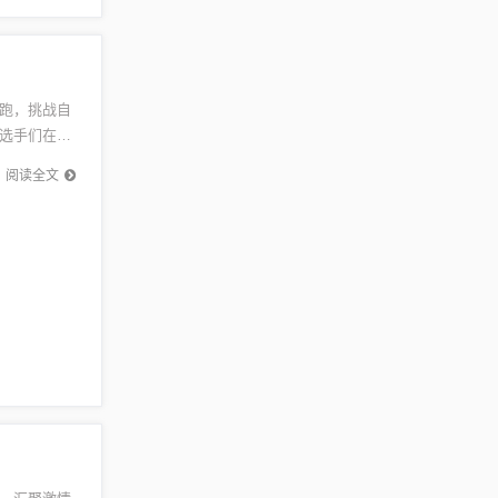
跑，挑战自
选手们在赛
众多跑步
阅读全文