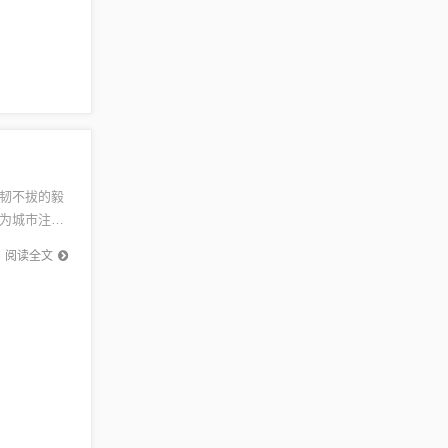
韧不拔的毅
为城市注入
太阳一样
阅读全文