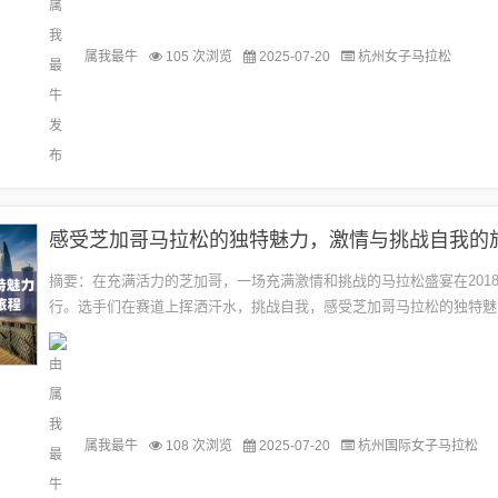
属我最牛
105 次浏览
2025-07-20
杭州女子马拉松
感受芝加哥马拉松的独特魅力，激情与挑战自我的
摘要：在充满活力的芝加哥，一场充满激情和挑战的马拉松盛宴在201
行。选手们在赛道上挥洒汗水，挑战自我，感受芝加哥马拉松的独特魅
赛不仅是一场体育盛宴，更是一次心灵的洗礼，让参赛者深刻体验到挑战
属我最牛
108 次浏览
2025-07-20
杭州国际女子马拉松