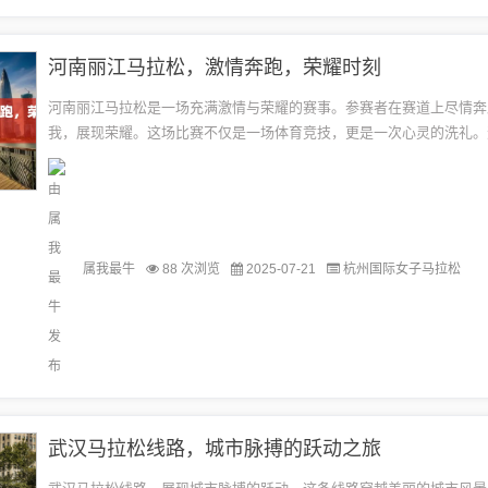
河南丽江马拉松，激情奔跑，荣耀时刻
河南丽江马拉松是一场充满激情与荣耀的赛事。参赛者在赛道上尽情奔
我，展现荣耀。这场比赛不仅是一场体育竞技，更是一次心灵的洗礼。
道上挥洒汗水，彰显毅力与坚韧，为荣誉而战。河南丽江马拉松吸引了
爱...
属我最牛
88 次浏览
2025-07-21
杭州国际女子马拉松
武汉马拉松线路，城市脉搏的跃动之旅