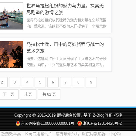
练中，NIK马拉松跑鞋都能帮助跑者发挥出最佳性
世界马拉松组织的魅力与力量，探索无
能，助力他们取得更好的成绩。这款跑鞋...
尽跑道的激情之旅
世界马拉松组织以其独特的魅力和力量在全球范围
内广受欢迎。该组织不仅为人们提供了一个展示耐
力和毅力的平台，更成为了一种生活方式和文化的
象征。通过参与马拉松比赛，人们能够感受到挑战
马拉松士兵，画中的奇妙旅程与战士的
自我、超越自我的乐趣，体验到团队合作和坚...
艺术之旅
摘要：这幅马拉松士兵画展现了士兵与艺术的奇妙
交融。画中，士兵的坚毅与艺术的柔美相互映衬，
呈现出一场视觉盛宴。通过这幅画，观众可以感受
到士兵的坚韧不拔和艺术的无限魅力。这是一场关
2
3
4
5
6
7
8
9
于马拉松士兵与画的奇妙旅程，展现了人类精...
下一页
末页
共 62 页
Copyright
2015-2019
版权后台设置.
基于
Z-BlogPHP
搭建
京公网安备11000000000001号
浙ICP备17014428号-2
散热效率高
公寓专用暖气片
靠外墙暖气片
医院用散热器
中心距