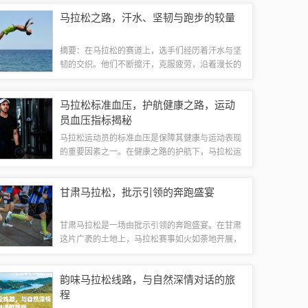
精神，赛道上留下了他们坚毅的身影。这次活动不
马拉松之路，汗水、坚韧与跑步的较量
仅是一次体育竞技，更是一次展示张掖魅力的...
摘要：在马拉松的赛道上，选手们经历着汗水与坚
韧的交织。他们不断擦汗，克服疲劳，沿着漫长的
马拉松之路奔跑。这是一场意志与耐力的较量，每
一步都凝聚着汗水和努力。选手们的坚持和毅力，
马拉松标准血压，护航健康之路，运动
成为他们追求梦想的见证。晨光初现，朝阳透...
员血压指标揭秘
马拉松运动员的标准血压是保障其健康与运动表现
的重要因素之一。在健康之路的护航下，马拉松运
动员需维持正常的血压水平以确保良好的运动表现
和身体健康。关于马拉松标准血压的具体数值，需
甘肃马拉松，批示引领的奔跑盛宴
要进一步的研究和探讨，以便为运动员提供科...
甘肃马拉松是一场由批示引领的奔跑盛宴。在甘肃
这片广袤的土地上，马拉松赛事如火如荼地开展，
吸引了众多跑者的热情参与。通过批示的引领，赛
事组织有序，展现出甘肃的独特魅力和风采。这场
韵味马拉松线路，与自然深情对话的旅
盛宴不仅是跑者们挑战自我、超越极限的舞台...
程