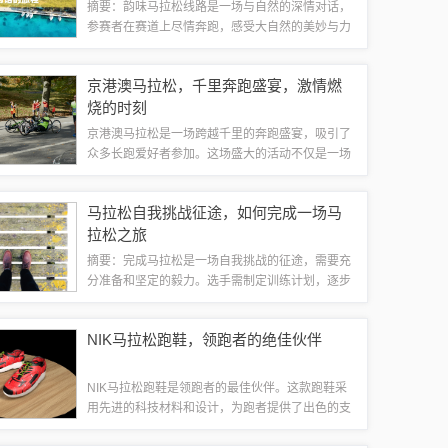
摘要：韵味马拉松线路是一场与自然的深情对话，
参赛者在赛道上尽情奔跑，感受大自然的美妙与力
量。这条线路融合了自然美景与人文风情，为参赛
者带来独特的体验。跑步不仅是一种运动，更是一
京港澳马拉松，千里奔跑盛宴，激情燃
种享受，一种心灵的洗礼。随着社会的快速发...
烧的时刻
京港澳马拉松是一场跨越千里的奔跑盛宴，吸引了
众多长跑爱好者参加。这场盛大的活动不仅是一场
体育竞赛，更是一次跨越京港澳地区的文化交流。
参赛者在奔跑中感受到了不同地区的魅力，展现了
马拉松自我挑战征途，如何完成一场马
人类坚韧不拔的精神风貌。当晨曦的第一缕阳...
拉松之旅
摘要：完成马拉松是一场自我挑战的征途，需要充
分准备和坚定的毅力。选手需制定训练计划，逐步
提高体能，注意饮食和休息的平衡。比赛时保持稳
定的节奏，不断挑战自己的极限，寻求内心的力
NIK马拉松跑鞋，领跑者的绝佳伙伴
量。这是一场考验意志和耐心的运动，完成马拉...
NIK马拉松跑鞋是领跑者的最佳伙伴。这款跑鞋采
用先进的科技材料和设计，为跑者提供了出色的支
撑、缓冲和保护。无论是在长距离跑步还是日常训