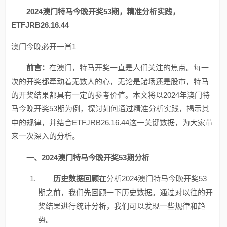
2024澳门特马今晚开奖53期，精准分析实践，
ETFJRB26.16.44
澳门今晚必开一肖1
前言：
在澳门，特马开奖一直是人们关注的焦点。每一
次的开奖都牵动着无数人的心，无论是赌场还是股市，特马
的开奖结果都具有一定的参考价值。本文将以2024年澳门特
马今晚开奖53期为例，探讨如何通过精准分析实践，揭示其
中的规律，并结合ETFJRB26.16.44这一关键数据，为大家带
来一次深入的分析。
一、2024澳门特马今晚开奖53期分析
历史数据回顾
在分析2024澳门特马今晚开奖53
期之前，我们先回顾一下历史数据。通过对以往的开
奖结果进行统计分析，我们可以发现一些规律和趋
势。