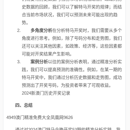
史数据的回顾，我们可以了解特马开奖的规律；而结
合当前市场状况，我们可以预测未来可能出现的趋
势。
多角度分析
在分析特马开奖时，我们需要从多个
角度进行思考。例如，除了号码分布和走势图，我们
还可以关注其他因素，如政策、经济等，这些因素都
可能对开奖结果产生影响。
案例分析
以往的案例分析表明，通过精准分析实
践，我们可以提高预测的准确性。例如，在某一期的
特马开奖中，我们通过分析历史数据和走势图，成功
预测出了开奖号码，为投资者带来了可观收益。
2024新澳门历史开奖记录
四、总结
4949澳门精准免费大全凤凰网9626
通过对2024澳门特马今晚开奖53期的精准分析实践，我