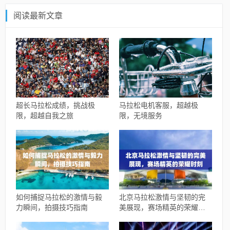
阅读最新文章
超长马拉松成绩，挑战极
马拉松电机客服，超越极
限，超越自我之旅
限，无境服务
如何捕捉马拉松的激情与毅
北京马拉松激情与坚韧的完
力瞬间，拍摄技巧指南
美展现，赛场精英的荣耀时
刻