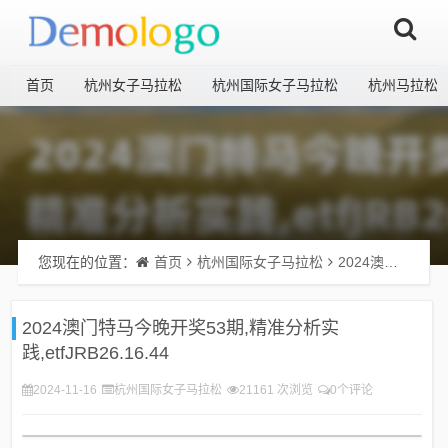
首页
杭州女子马拉松
杭州国际女子马拉松
杭州马拉松
您现在的位置：
首页
杭州国际女子马拉松
2024澳门特马今晚开奖53期,精准分析实践,etfJRB26.16.44
2024澳门特马今晚开奖53期,精准分析实
践,etfJRB26.16.44
2024-11-16
杭州国际女子马拉松
21161 次浏览
0个评论