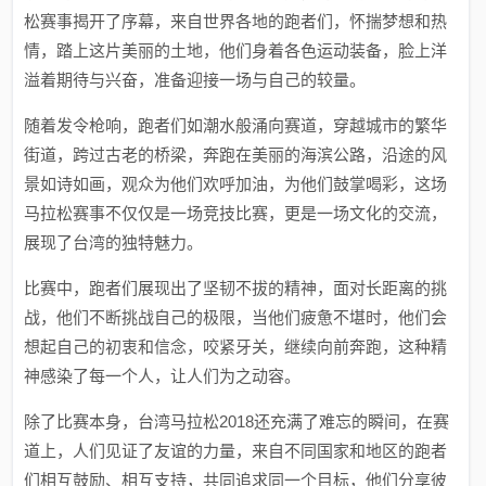
松赛事揭开了序幕，来自世界各地的跑者们，怀揣梦想和热
情，踏上这片美丽的土地，他们身着各色运动装备，脸上洋
溢着期待与兴奋，准备迎接一场与自己的较量。
随着发令枪响，跑者们如潮水般涌向赛道，穿越城市的繁华
街道，跨过古老的桥梁，奔跑在美丽的海滨公路，沿途的风
景如诗如画，观众为他们欢呼加油，为他们鼓掌喝彩，这场
马拉松赛事不仅仅是一场竞技比赛，更是一场文化的交流，
展现了台湾的独特魅力。
比赛中，跑者们展现出了坚韧不拔的精神，面对长距离的挑
战，他们不断挑战自己的极限，当他们疲惫不堪时，他们会
想起自己的初衷和信念，咬紧牙关，继续向前奔跑，这种精
神感染了每一个人，让人们为之动容。
除了比赛本身，台湾马拉松2018还充满了难忘的瞬间，在赛
道上，人们见证了友谊的力量，来自不同国家和地区的跑者
们相互鼓励、相互支持，共同追求同一个目标，他们分享彼