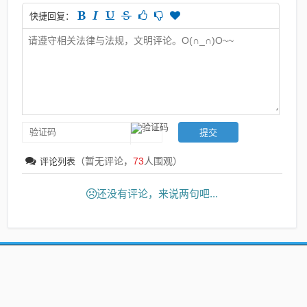
快捷回复：
（暂无评论，
73
人围观）
评论列表
还没有评论，来说两句吧...
Copyright
2015-2019
版权后台设置.
基于
Z-BlogPHP
搭建
京公网安备11000000000001号
浙ICP备17014428号-2
新产品研发能力
学校暖气片
家用暖气片
暖气片经销商合作
暖气片出口潜